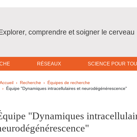
Explorer, comprendre et soigner le cerveau
CHE
RÉSEAUX
SCIENCE POUR TO
Fil d'Ariane
Accueil
Recherche
Équipes de recherche
Équipe "Dynamiques intracellulaires et neurodégénérescence"
ale Sidebar
Équipe "Dynamiques intracellulair
neurodégénérescence"