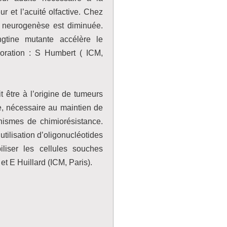
r et l’acuité olfactive. Chez
la neurogenèse est diminuée.
ngtine mutante accélère le
boration : S Humbert ( ICM,
 être à l’origine de tumeurs
ne, nécessaire au maintien de
anismes de chimiorésistance.
tilisation d’oligonucléotides
iliser les cellules souches
t E Huillard (ICM, Paris).