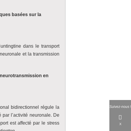
ques basées sur la
untingtine dans le transport
 neuronale et la transmission
la neurotransmission en
n
Suivez-nous !
nal bidirectionnel régule la
par l’activité neuronale. De
rt est affecté par le stress
X
tington.