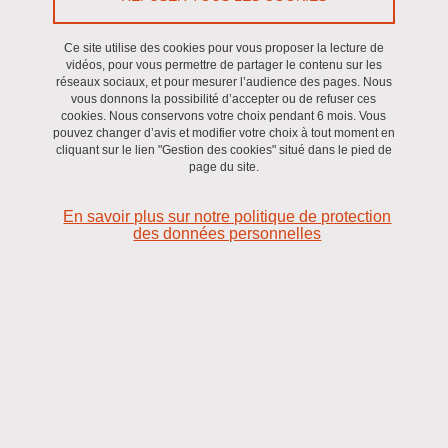
d'information, Direction de la communication.
Ce site utilise des cookies pour vous proposer la lecture de
vidéos, pour vous permettre de partager le contenu sur les
Contenus :
Grenoble Institut des Neurosciences (GIN).
réseaux sociaux, et pour mesurer l’audience des pages. Nous
vous donnons la possibilité d’accepter ou de refuser ces
Conception graphique :
Université Grenoble Alpes - Direction
cookies. Nous conservons votre choix pendant 6 mois. Vous
pouvez changer d’avis et modifier votre choix à tout moment en
de la communication.
cliquant sur le lien "Gestion des cookies" situé dans le pied de
page du site.
Intégration graphique et développements complémentaires
:
société
Makina Corpus
.
En savoir plus sur notre politique de protection
des données personnelles
Outils de gestion et d'administration du site
Gestion des contenus :
ce site fonctionne avec
Drupal
,
solution de gestion de contenu open source.
Gestion des cookies :
la gestion des cookies est opérée par
Tarte au Citron
.