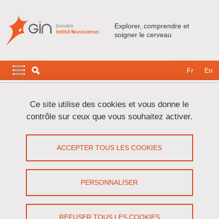
Aller au contenu principal
Gestion des cookies
Explorer, comprendre et
soigner le cerveau
Navigation principale
Navigation principale mobile
Fr
En
Fil d'Ariane
Accueil
Crédits
Ce site utilise des cookies et vous donne le
contrôle sur ceux que vous souhaitez activer.
Crédits
ACCEPTER TOUS LES COOKIES
Partager sur Facebook
Partager sur LinkedIn
Imprimer
Partager
Partager l'URL de cette page
PERSONNALISER
Conception du site
REFUSER TOUS LES COOKIES
Réalisation :
Université Grenoble Alpes - Direction du système