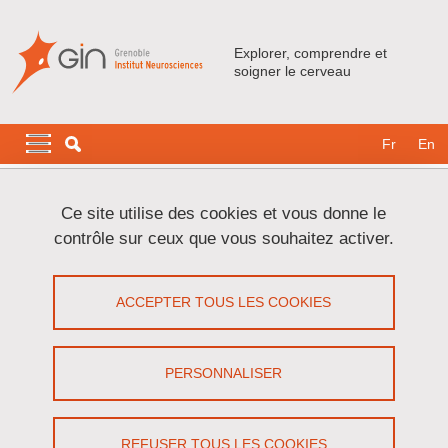
Aller au contenu principal
Gestion des cookies
Explorer, comprendre et
soigner le cerveau
Navigation principale
Navigation principale mobile
Fr
En
Fil d'Ariane
Accueil
Recherche
Les plateformes technologiques
Ce site utilise des cookies et vous donne le
Plateforme d'expérimentation in vivo
contrôle sur ceux que vous souhaitez activer.
Plateforme d'expérimentation in vivo
ACCEPTER TOUS LES COOKIES
Partager sur Facebook
Partager sur LinkedIn
Imprimer
Partager
Partager l'URL de cette page
PERSONNALISER
REFUSER TOUS LES COOKIES