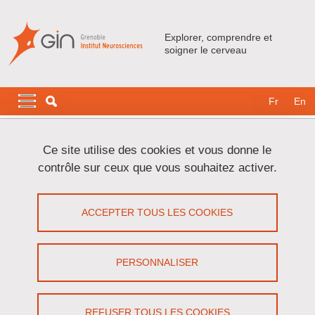
Aller au contenu principal
Gestion des cookies
Explorer, comprendre et
soigner le cerveau
Navigation principale
Navigation principale mobile
Fr
En
Fil d'Ariane
Accueil
L'institut
Actualités
Ce site utilise des cookies et vous donne le
À quoi sert RyR1 dans la formation des muscles ?
contrôle sur ceux que vous souhaitez activer.
À quoi sert RyR1 dans la formation des
ACCEPTER TOUS LES COOKIES
muscles ?
Partager sur Facebook
Partager sur LinkedIn
PERSONNALISER
Imprimer
Partager
Partager l'URL de cette page
REFUSER TOUS LES COOKIES