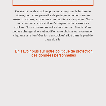
Communiqué
/
Eq I.Marty,
Myopathies,
Recherche
Ce site utilise des cookies pour vous proposer la lecture de
Le 14 avril 2025
vidéos, pour vous permettre de partager le contenu sur les
réseaux sociaux, et pour mesurer l’audience des pages. Nous
vous donnons la possibilité d’accepter ou de refuser ces
cookies. Nous conservons votre choix pendant 6 mois. Vous
pouvez changer d’avis et modifier votre choix à tout moment en
cliquant sur le lien "Gestion des cookies" situé dans le pied de
page du site.
En savoir plus sur notre politique de protection
des données personnelles
Bien connue en tant que canal calcique pour son rôle dans
la contraction des muscles, la protéine RyR1 est
également impliquée dans la différenciation des cellules