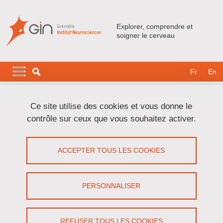
Aller au contenu principal
Gestion des cookies
Explorer, comprendre et
soigner le cerveau
Navigation principale
Navigation principale mobile
Fr
En
Fil d'Ariane
Accueil
Recherche
Les plateformes technologiques
Ce site utilise des cookies et vous donne le
Plateforme IRMaGe
contrôle sur ceux que vous souhaitez activer.
Plateforme IRMaGe
ACCEPTER TOUS LES COOKIES
Partager sur Facebook
Partager sur LinkedIn
Imprimer
Partager
Partager l'URL de cette page
PERSONNALISER
REFUSER TOUS LES COOKIES