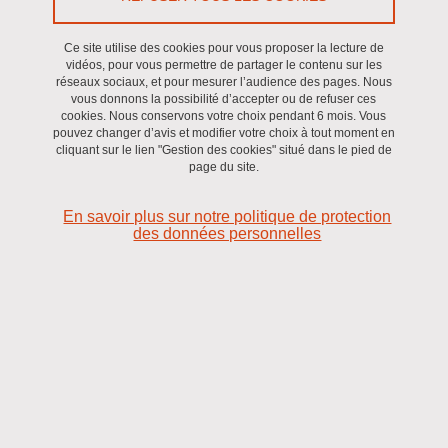
Ce site utilise des cookies pour vous proposer la lecture de
vidéos, pour vous permettre de partager le contenu sur les
réseaux sociaux, et pour mesurer l’audience des pages. Nous
vous donnons la possibilité d’accepter ou de refuser ces
cookies. Nous conservons votre choix pendant 6 mois. Vous
pouvez changer d’avis et modifier votre choix à tout moment en
cliquant sur le lien "Gestion des cookies" situé dans le pied de
page du site.
En savoir plus sur notre politique de protection
des données personnelles
IRMaGe est une Unité Mixte de Service localisée au sein
de l'Institut des Neurosciences (GIN) et du CHU
Grenoble Alpes.
Elle est affiliée à l’Université de Grenoble Alpes, à l'Inserm, au
CNRS et au CHU Grenoble Alpes. IRMaGe fait partie du nœud