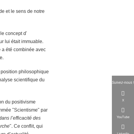
de et le sens de notre
 le concept d'
ur lui était immuable.
e a été combinée avec
me.
e position philosophique
alyse scientifique du
Suivez-nous !
X
on du positivisme
ommée "Scientisme" par
YouTube
ns l’efficacité des
erche
". Ce conflit, qui
LinkedIn