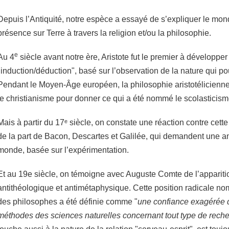
Depuis l’Antiquité, notre espèce a essayé de s’expliquer le mon
présence sur Terre à travers la religion et/ou la philosophie.
e
Au 4
siècle avant notre ère, Aristote fut le premier à développer
"induction/déduction", basé sur l’observation de la nature qui po
Pendant le Moyen-Âge européen, la philosophie aristotélicienn
le christianisme pour donner ce qui a été nommé le scolasticis
Mais à partir du 17ᵉ siècle, on constate une réaction contre cett
de la part de Bacon, Descartes et Galilée, qui demandent une an
monde, basée sur l’expérimentation.
Et au 19e siècle, on témoigne avec Auguste Comte de l’appariti
antithéologique et antimétaphysique. Cette position radicale n
des philosophes a été définie comme "
une confiance exagérée da
méthodes des sciences naturelles concernant tout type de rech