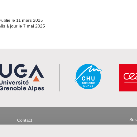
Publié le 11 mars 2025
Mis à jour le 7 mai 2025
Menu footer
Sui
Contact
Plan d'accès
Plan du site