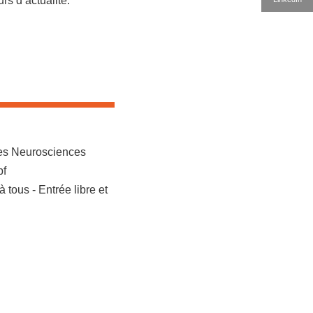
urs d’actualité.
des Neurosciences
pf
tous - Entrée libre et