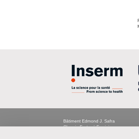
Bâtiment Edmond J. Safra
Chemin Fortuné Ferrini
Site Santé
38706 La Tronche Cedex