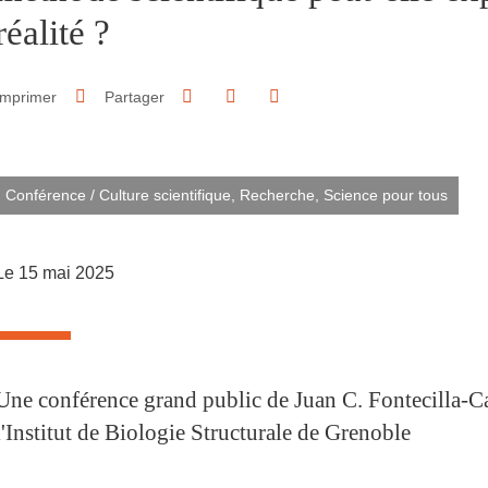
réalité ?
Partager sur Facebook
Partager sur LinkedIn
Imprimer
Partager
Partager l'URL de cette page
Conférence
/
Culture scientifique,
Recherche,
Science pour tous
Le 15 mai 2025
Une conférence grand public de Juan C. Fontecilla-C
l'Institut de Biologie Structurale de Grenoble