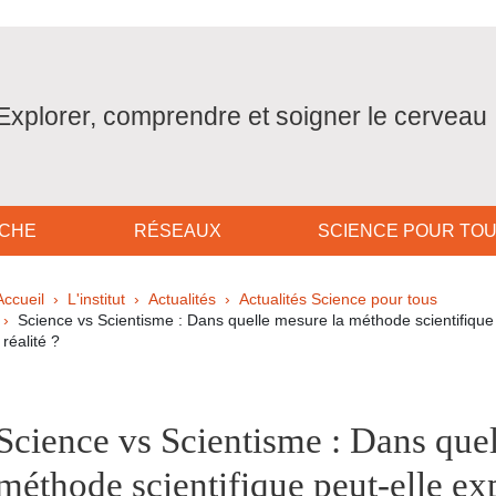
Explorer, comprendre et soigner le cerveau
CHE
RÉSEAUX
SCIENCE POUR TO
Fil d'Ariane
Accueil
L'institut
Actualités
Actualités Science pour tous
Science vs Scientisme : Dans quelle mesure la méthode scientifique 
réalité ?
pale Sidebar
Science vs Scientisme : Dans quel
méthode scientifique peut-elle exp