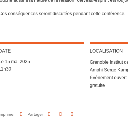
touche aussi à la nature de la relation "cerveau-esprit", est toujo
Ces conséquences seront discutées pendant cette conférence.
DATE
LOCALISATION
Complément lieu
Le 15 mai 2025
Grenoble Institut 
Complément date
11h30
Amphi Serge Kam
Événement ouvert à 
gratuite
Partager sur Facebook
Partager sur LinkedIn
Imprimer
Partager
Partager l'URL de cette page