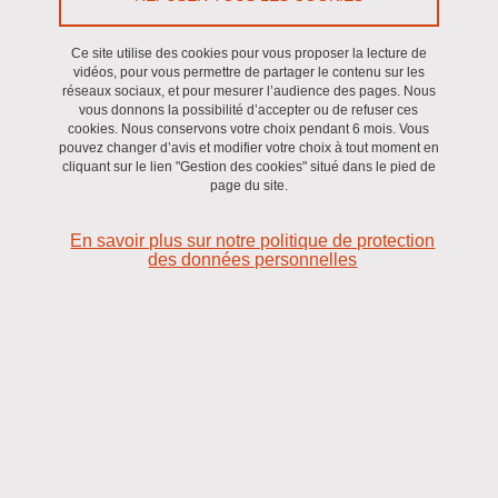
Soutenance d'habilitation à diriger des recherches
/
Eq
Ce site utilise des cookies pour vous proposer la lecture de
B.Lemasson/T.Christen
vidéos, pour vous permettre de partager le contenu sur les
réseaux sociaux, et pour mesurer l’audience des pages. Nous
vous donnons la possibilité d’accepter ou de refuser ces
cookies. Nous conservons votre choix pendant 6 mois. Vous
Le 10 juillet 2025
pouvez changer d’avis et modifier votre choix à tout moment en
cliquant sur le lien "Gestion des cookies" situé dans le pied de
page du site.
Soutenance d'HDR de Marion Le Maréchal
En savoir plus sur notre politique de protection
des données personnelles
Le
jeudi 10 juillet 2025
,
Marion Le Maréchal
soutiendra son
HDR intitulée "
Du partenariat clinique à la recherche
translationnelle en neuro-infectiologie
".
Composition du jury :
Patrice Morand
,
CHU Université Grenoble Alpes
- Président
Claire Dahyot-Fizelize
,
CHU Poitiers