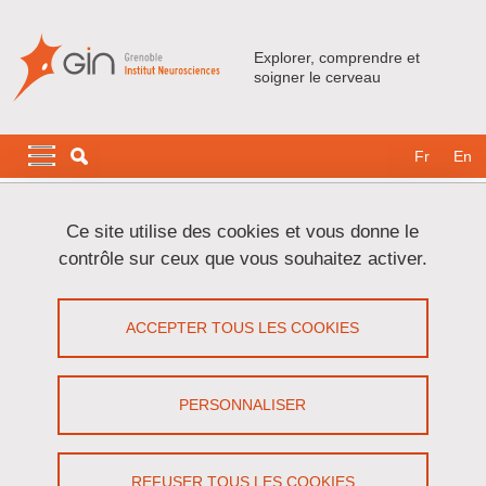
Aller au contenu principal
Gestion des cookies
Explorer, comprendre et
soigner le cerveau
Navigation principale
Navigation principale mobile
Fr
En
Fil d'Ariane
Accueil
L'institut
Actualités
Ce site utilise des cookies et vous donne le
Actualités équipe Lemasson/Christen
contrôle sur ceux que vous souhaitez activer.
Du partenariat clinique à la recherche translationnelle en
neuro-infectiologie
ACCEPTER TOUS LES COOKIES
Du partenariat clinique à la recherche
translationnelle en neuro-infectiologie
PERSONNALISER
Partager sur Facebook
Partager sur LinkedIn
Imprimer
Partager
Partager l'URL de cette page
REFUSER TOUS LES COOKIES