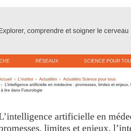
Explorer, comprendre et soigner le cerveau
CHE
RÉSEAUX
SCIENCE POUR TO
Fil d'Ariane
Accueil
L'institut
Actualités
Actualités Science pour tous
L’intelligence artificielle en médecine : promesses, limites et enjeux, 
à lire dans Futurologie
pale Sidebar
L’intelligence artificielle en méde
promesses, limites et enjeux, l’in