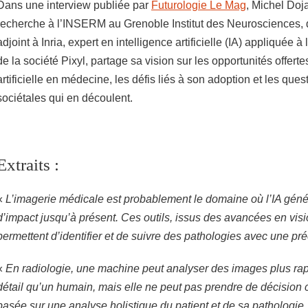
Dans une interview publiée par
Futurologie Le Mag
, Michel Doja
recherche à l’INSERM au Grenoble Institut des Neurosciences, d
adjoint à Inria, expert en intelligence artificielle (IA) appliquée à
de la société Pixyl, partage sa vision sur les opportunités offertes
artificielle en médecine, les défis liés à son adoption et les ques
sociétales qui en découlent.
Extraits :
«
L’imagerie médicale est probablement le domaine où l’IA génér
d’impact jusqu’à présent. Ces outils, issus des avancées en visi
permettent d’identifier et de suivre des pathologies avec une pré
«
En radiologie, une machine peut analyser des images plus rap
détail qu’un humain, mais elle ne peut pas prendre de décision
basée sur une analyse holistique du patient et de sa pathologie.