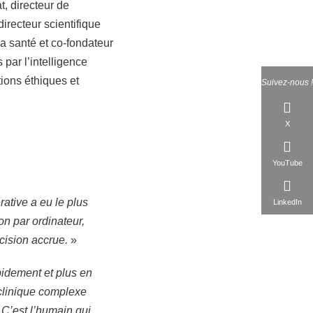
t, directeur de
irecteur scientifique
 la santé et co-fondateur
 par l’intelligence
tions éthiques et
Suivez-nous !
X
YouTube
ative a eu le plus
LinkedIn
on par ordinateur,
cision accrue.
»
idement et plus en
 clinique complexe
 C’est l’humain qui