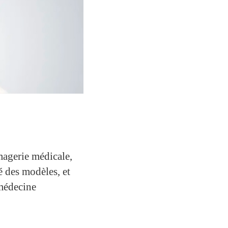
magerie médicale,
é des modèles, et
 médecine